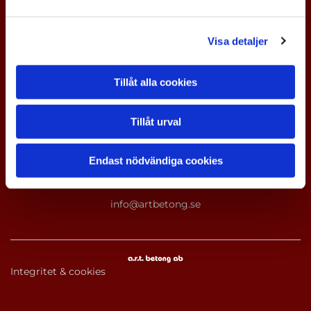

Visa detaljer
0498-48 24 29
Tillåt alla cookies

Tillåt urval
Stånga Gumbalde 604
, 623 60, Stånga
Endast nödvändiga cookies

info@artbetong.se
Integritet & cookies